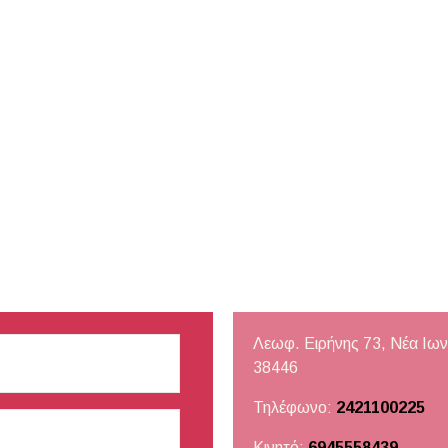
Λεωφ. Ειρήνης 73, Νέα Ιων
38446
Τηλέφωνο:
2421100225
Κινητό:
6945558439