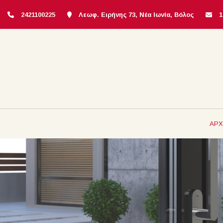
2421100225
Λεωφ. Ειρήνης 73, Νέα Ιωνία, Βόλος
ΑΡΧ