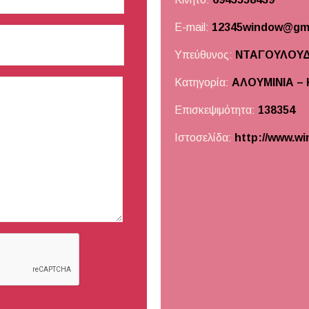
E-mail:
12345window@gma
Υπεύθυνος:
ΝΤΑΓΟΥΛΟΥΔ
Κατηγορία:
ΑΛΟΥΜΙΝΙΑ –
Επισκεψιμότητα:
138354
Ιστοσελίδα:
http://www.w